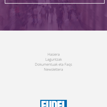
Hasiera
Laguntzak
Dokumentuak eta Faqs
Newslettera