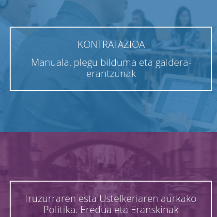
Laguntzak
KONTRATAZIOA
Dokumentuak
Manuala, plegu bilduma eta galdera-
eta
erantzunak
Faqs
Newsletterra
EU
Iruzurraren esta Ustelkeriaren aurkako
Politika. Eredua eta Eranskinak