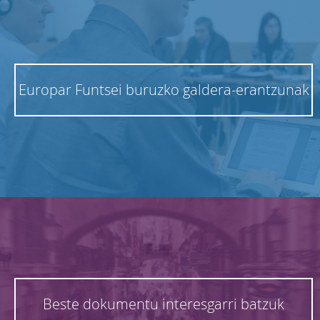
Europar Funtsei buruzko galdera-erantzunak
Beste dokumentu interesgarri batzuk