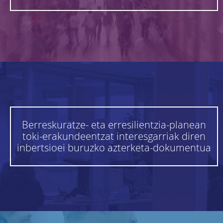
Berreskuratze- eta erresilientzia-planean
toki-erakundeentzat interesgarriak diren
inbertsioei buruzko azterketa-dokumentua